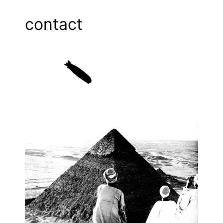
2
A
contact
I
.
C
O
M