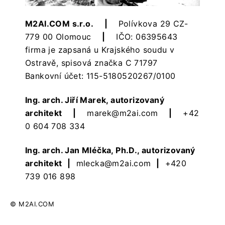
M2AI.COM s.r.o.
|
Polívkova 29 CZ-
779 00 Olomouc
|
IČO: 06395643
firma je zapsaná u Krajského soudu v
Ostravě, spisová značka C 71797
Bankovní účet: 115-5180520267/0100
Ing. arch. Jiří Marek, autorizovaný
architekt
|
marek@m2ai.com
|
+42
0 604 708 334
Ing. arch. Jan Mléčka, Ph.D., autorizovaný
architekt
|
mlecka@m2ai.com
|
+420
739 016 898
© M2AI.COM